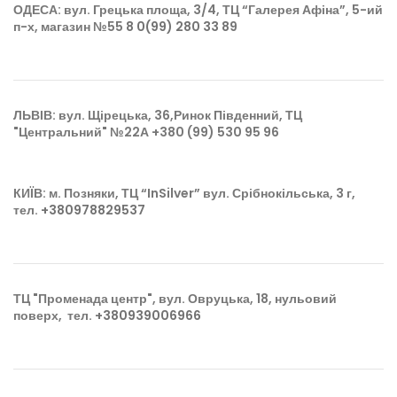
ОДЕСА
: вул. Грецька площа, 3/4, ТЦ “Галерея Афіна”, 5-ий
п-х, магазин №55
8 0(99) 280 33 8
9
ЛЬВІВ
: вул. Щірецька, 36,Ринок Південний, ТЦ
"Центральний" №22А
+380 (99) 530 95 96
КИЇВ
: м. Позняки, ТЦ “InSilver” вул. Срібнокільська, 3 г,
тел.
+380978829537
ТЦ "Променада центр", вул. Овруцька, 18, нульовий
поверх, тел.
+380939006966