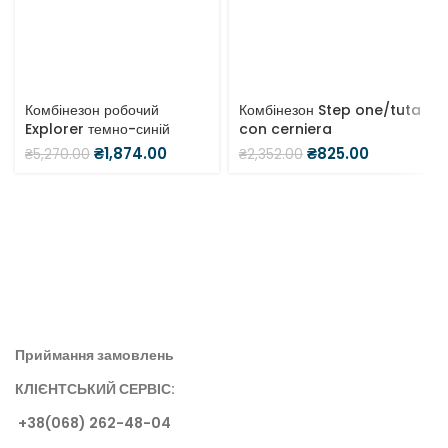
Комбінезон робочий
Комбінезон Step one/tuta
Explorer темно-синій
con cerniera
₴
1,874.00
₴
825.00
₴
5,270.00
₴
2,352.00
Приймання замовлень
КЛІЄНТСЬКИЙ СЕРВІС:
+38(068) 262-48-0
4