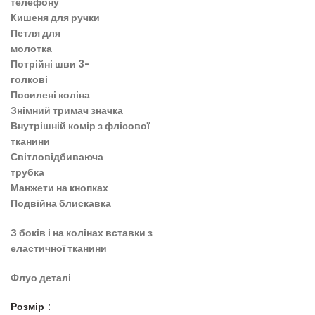
телефону
Кишеня для ручки
Петля для
молотка
Потрійні шви 3-
голкові
Посилені коліна
Знімний тримач значка
Внутрішній комір з флісової
тканини
Світловідбиваюча
трубка
Манжети на кнопках
Подвійна блискавка
З боків і на колінах вставки з
еластичної тканини
Флуо деталі
Розмір