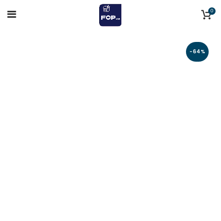
0
-64%