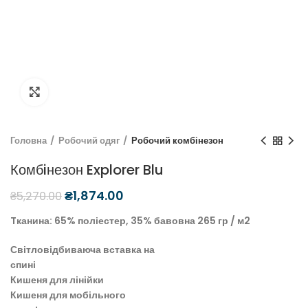
Натисніть, щоб збільшити
Головна
Робочий одяг
Робочий комбінезон
Комбiнезон Explorer Blu
₴
1,874.00
₴
5,270.00
Tканина: 65% поліестер, 35% бавовна 265 гр / м2
Світловідбиваюча вставка на
спині
Кишеня для лінійки
Кишеня для мобільного