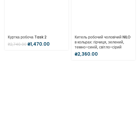
Куртка робоча Task 2
Китель робочий чоловічий NILO
в кольрах: гірчиця, зелений,
₴
1,470.00
₴
2,740.00
темно-синій, світло-сірий
₴
2,360.00