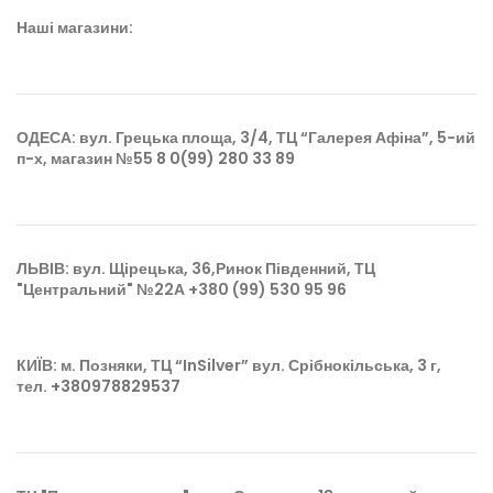
Наші магазини:
ОДЕСА
: вул. Грецька площа, 3/4, ТЦ “Галерея Афіна”, 5-ий
п-х, магазин №55
8 0(99) 280 33 8
9
ЛЬВІВ
: вул. Щірецька, 36,Ринок Південний, ТЦ
"Центральний" №22А
+380 (99) 530 95 96
КИЇВ
: м. Позняки, ТЦ “InSilver” вул. Срібнокільська, 3 г,
тел.
+380978829537